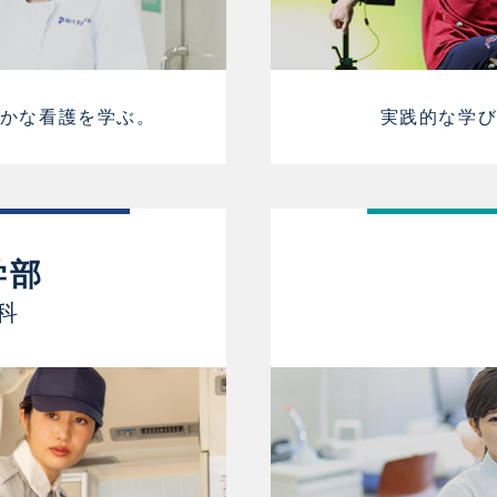
かな看護を学ぶ。
実践的な学
学部
科